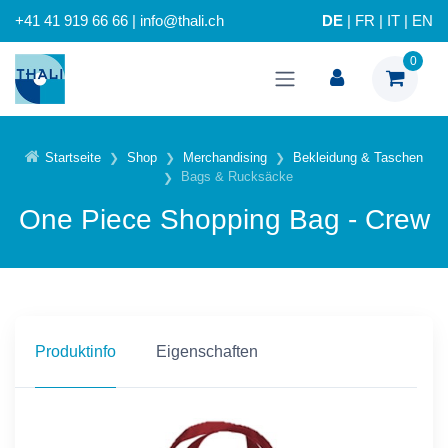
+41 41 919 66 66 | info@thali.ch
DE
|
FR
|
IT
|
EN
0
Startseite
Shop
Merchandising
Bekleidung & Taschen
Bags & Rucksäcke
One Piece Shopping Bag - Crew
Produktinfo
Eigenschaften