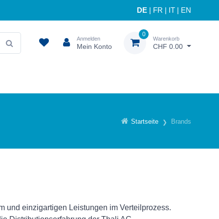
DE
|
FR
|
IT
|
EN
0
Anmelden
Warenkorb
Mein Konto
CHF 0.00
Startseite
Brands
 und einzigartigen Leistungen im Verteilprozess.