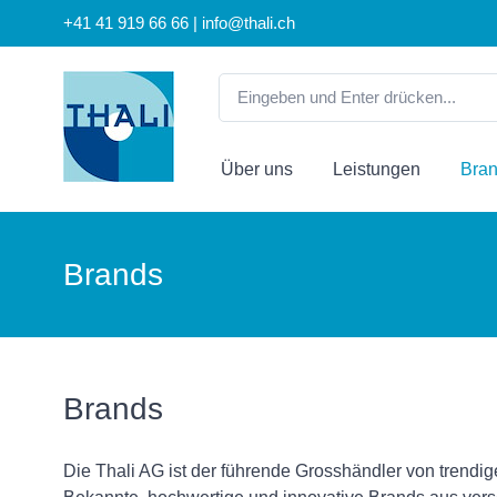
+41 41 919 66 66 | info@thali.ch
Über uns
Leistungen
Bra
Brands
Brands
Die Thali AG ist der führende Grosshändler von trendi