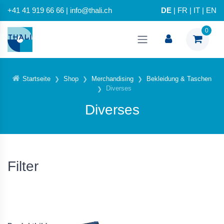
+41 41 919 66 66 | info@thali.ch
DE
|
FR
|
IT
|
EN
0
Startseite
Shop
Merchandising
Bekleidung & Taschen
Diverses
Diverses
Filter