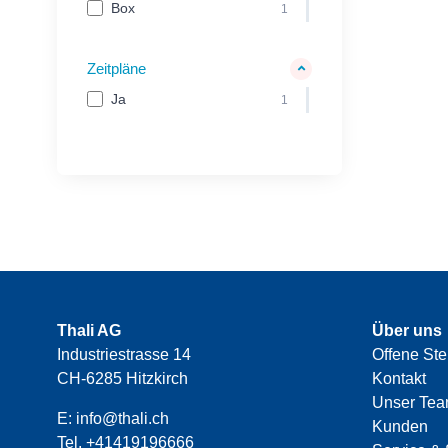
Box
1
Zeitpläne
Ja
1
Thali AG
Über uns
Industriestrasse 14
Offene Ste
CH-6285 Hitzkirch
Kontakt
Unser Te
E:
info@thali.ch
Kunden
Tel.
+41419196666