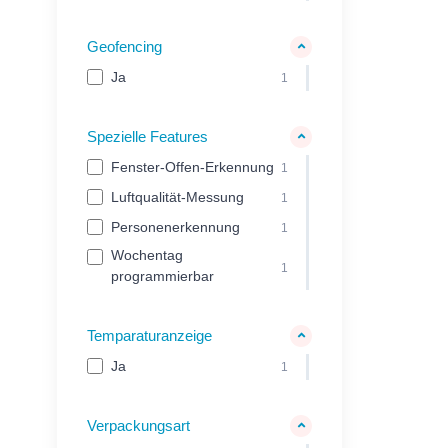
Geofencing
Ja
1
Spezielle Features
Fenster-Offen-Erkennung
1
Luftqualität-Messung
1
Personenerkennung
1
Wochentag
1
programmierbar
Temparaturanzeige
Ja
1
Verpackungsart