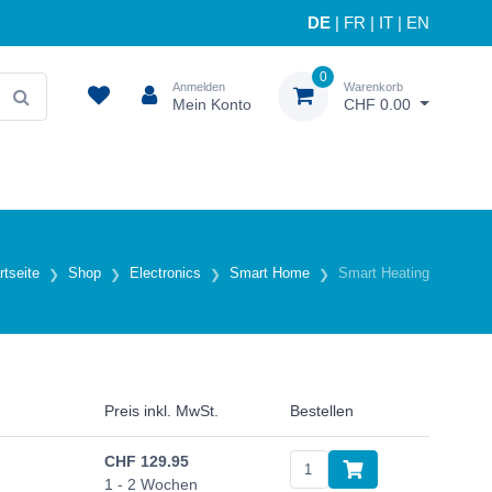
DE
|
FR
|
IT
|
EN
0
Anmelden
Warenkorb
Mein Konto
CHF 0.00
rtseite
Shop
Electronics
Smart Home
Smart Heating
Preis inkl. MwSt.
Bestellen
CHF
129.95
1 - 2 Wochen