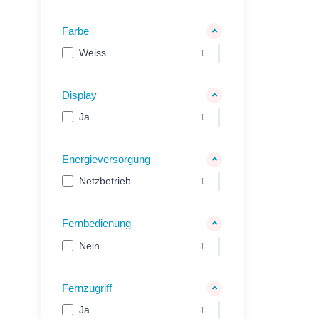
Farbe
Weiss
1
Display
Ja
1
Energieversorgung
Netzbetrieb
1
Fernbedienung
Nein
1
Fernzugriff
Ja
1