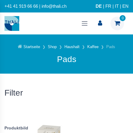
+41 41 919 66 66 | info@thali.ch
DE
|
FR
|
IT
|
EN
0
Startseite
Shop
Haushalt
Kaffee
Pads
Pads
Filter