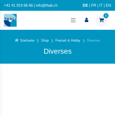
+41 41 919 66 66 | info@thali.ch
DE
|
FR
|
IT
|
EN
0
Startseite
Shop
Freizeit & Hobby
Diverses
Diverses