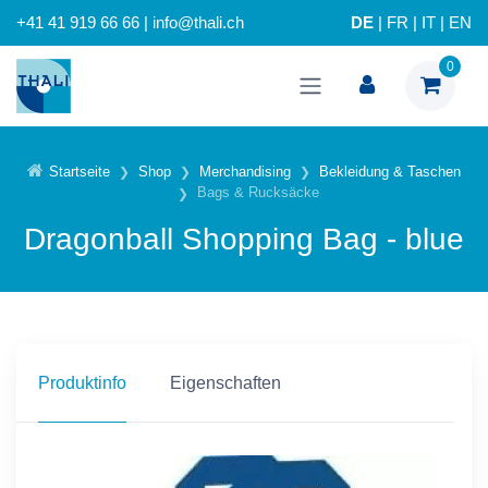
+41 41 919 66 66 | info@thali.ch
DE
|
FR
|
IT
|
EN
0
Startseite
Shop
Merchandising
Bekleidung & Taschen
Bags & Rucksäcke
Dragonball Shopping Bag - blue
Produktinfo
Eigenschaften