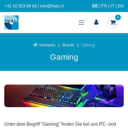
+41 41 919 66 66 | info@thali.ch
DE
|
FR
|
IT
|
EN
0
Startseite
Brands
Gaming
Gaming
Unter dem Begriff "Gaming" finden Sie bei uns PC- und