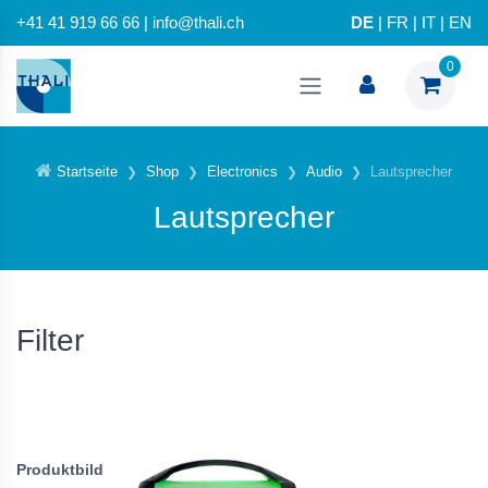
+41 41 919 66 66 | info@thali.ch
DE
|
FR
|
IT
|
EN
0
Startseite
Shop
Electronics
Audio
Lautsprecher
Lautsprecher
Filter