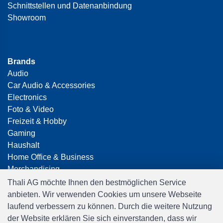
Schnittstellen und Datenanbindung
Showroom
Brands
Audio
Car Audio & Accessories
Electronics
Foto & Video
Freizeit & Hobby
Gaming
Haushalt
Home Office & Business
Merchandising
Smart Home
Thali AG möchte Ihnen den bestmöglichen Service
Spielwaren
anbieten. Wir verwenden Cookies um unsere Webseite
Travel
laufend verbessern zu können. Durch die weitere Nutzung
der Website erklären Sie sich einverstanden, dass wir