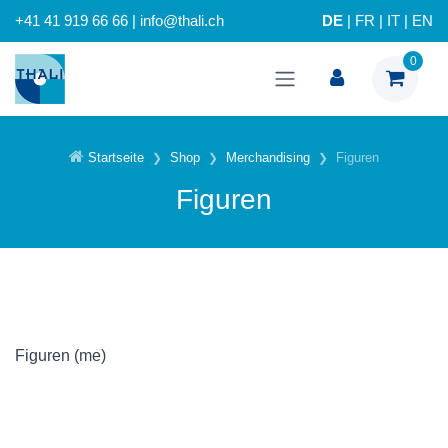
+41 41 919 66 66 | info@thali.ch
DE
|
FR
|
IT
|
EN
0
Startseite
Shop
Merchandising
Figuren
Figuren
Figuren (me)