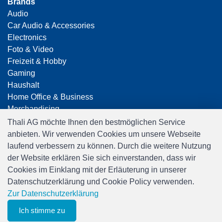
Brands
Audio
Car Audio & Accessories
Electronics
Foto & Video
Freizeit & Hobby
Gaming
Haushalt
Home Office & Business
Merchandising
Smart Home
Thali AG möchte Ihnen den bestmöglichen Service
Spielwaren
anbieten. Wir verwenden Cookies um unsere Webseite
Travel
laufend verbessern zu können. Durch die weitere Nutzung
der Website erklären Sie sich einverstanden, dass wir
Cookies im Einklang mit der Erläuterung in unserer
Datenschutzerklärung und Cookie Policy verwenden.
Zur Datenschutzerklärung
Ich stimme zu
0
Software:
Rent-a-Shop.ch
Merkliste
Menu
CHF 0.00