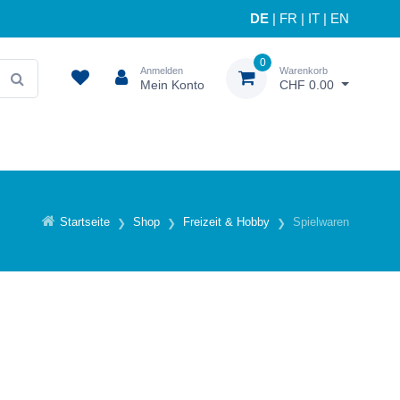
DE
|
FR
|
IT
|
EN
0
Anmelden
Warenkorb
Mein Konto
CHF 0.00
Startseite
Shop
Freizeit & Hobby
Spielwaren