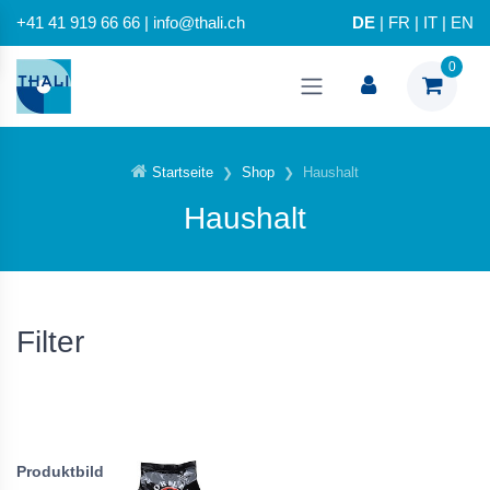
+41 41 919 66 66 | info@thali.ch
DE
|
FR
|
IT
|
EN
0
Startseite
Shop
Haushalt
Haushalt
Filter