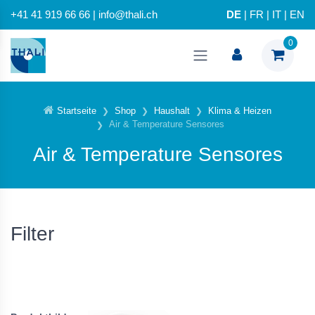
+41 41 919 66 66 | info@thali.ch
DE
|
FR
|
IT
|
EN
0
Startseite
Shop
Haushalt
Klima & Heizen
Air & Temperature Sensores
Air & Temperature Sensores
Filter