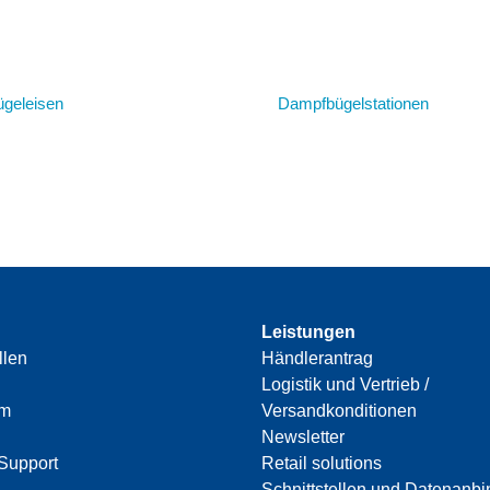
geleisen
Dampfbügelstationen
Leistungen
llen
Händlerantrag
Logistik und Vertrieb /
am
Versandkonditionen
Newsletter
Support
Retail solutions
Schnittstellen und Datenanb