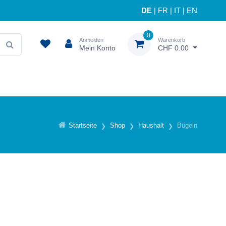
DE
|
FR
|
IT
|
EN
0
Anmelden
Warenkorb
Mein Konto
CHF 0.00
Startseite
Shop
Haushalt
Bügeln