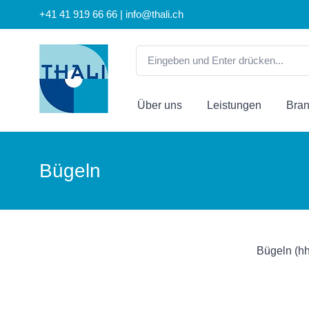
+41 41 919 66 66 | info@thali.ch
Über uns
Leistungen
Bra
Bügeln
Bügeln (hh