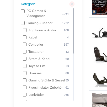
Kategorie
PC Games &
1064
Videogames
Gaming-Zubehör
1222
Kopfhörer & Audio
108
Kabel
4
Controller
157
Tastaturen
43
Strom & Kabel
60
Toys to Life
13
Diverses
88
Gaming Stühle & Sessel
55
Flugsimulator Zubehör
61
Lenkräder
265
Mausmatten
46