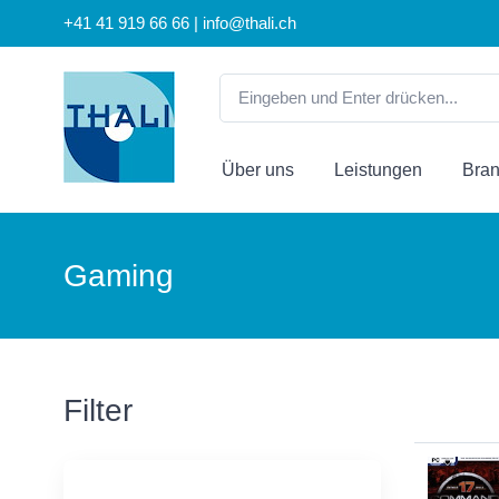
+41 41 919 66 66 | info@thali.ch
Über uns
Leistungen
Bra
Gaming
Filter