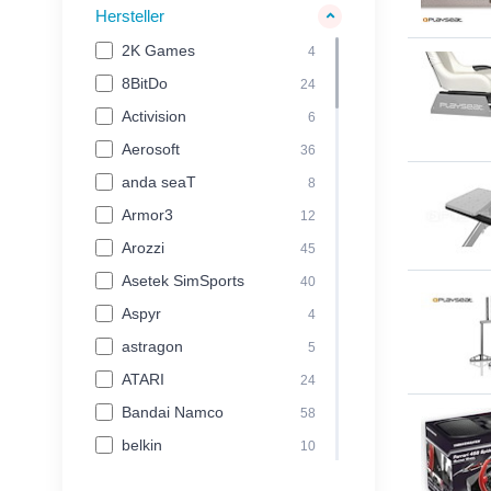
Mäuse
69
Hersteller
Schutzhüllen &
2K Games
4
127
Taschen
8BitDo
24
Folien
13
Activision
6
Rennsitze
94
Aerosoft
36
Gaming Tische
2
anda seaT
8
Lösungsbücher
2
Armor3
12
Mikrofon
15
Arozzi
45
Konsolen
9
Asetek SimSports
40
Monitore
34
Aspyr
4
Komponenten
24
astragon
5
Möbel
15
ATARI
24
Tische
15
Bandai Namco
58
belkin
10
Capcom
12