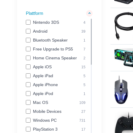
Skybound LLC Trading
12
Soedesco
Plattform
4
SOELPEC
4
Nintendo 3DS
4
Sony - ak tronic
8
Android
39
Sony Computer
Bluetooth Speaker
1
67
Entertainment
Free Upgrade to PS5
7
SquareEnix
41
Home Cinema Speaker
2
Stealth
9
Apple iOS
15
Streamplify
6
Apple iPad
5
Strictly Limited
4
Apple iPhone
5
Thermal Grizzly
23
Apple iPod
1
THQ Nordic
144
Mac OS
109
Thrustmaster
109
Mobile Devices
27
ThunderX3
7
Windows PC
731
Ubisoft
54
PlayStation 3
17