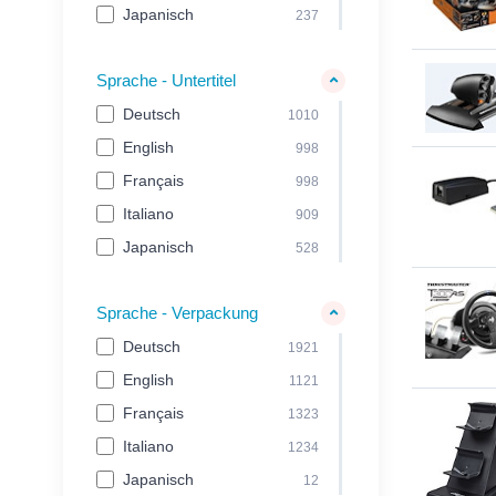
Nitro Concepts
Japanisch
18
237
noblechairs
23
Numskull
Sprache - Untertitel
8
Oplite
62
Deutsch
1010
Outright Games
33
English
998
OXS Audio
10
Français
998
Perp
6
Italiano
909
Playseat
28
Japanisch
528
PM Studios
28
PQube
Sprache - Verpackung
16
Razer
213
Deutsch
1921
Rockstar Games
4
English
1121
Silver Lining
27
Français
1323
Simagic
54
Italiano
1234
Simucube
25
Japanisch
12