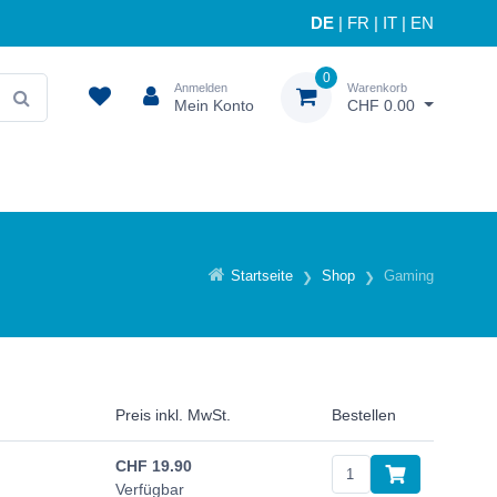
DE
|
FR
|
IT
|
EN
0
Anmelden
Warenkorb
Mein Konto
CHF 0.00
Startseite
Shop
Gaming
Preis inkl. MwSt.
Bestellen
CHF
19.90
Verfügbar