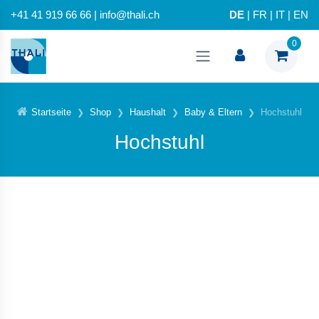
+41 41 919 66 66 | info@thali.ch
DE
|
FR
|
IT
|
EN
0
Startseite
Shop
Haushalt
Baby & Eltern
Hochstuhl
Hochstuhl