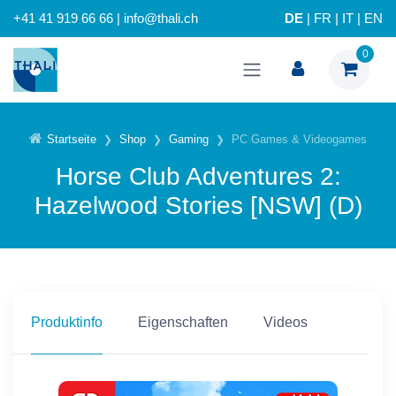
+41 41 919 66 66 | info@thali.ch
DE
|
FR
|
IT
|
EN
0
Startseite
Shop
Gaming
PC Games & Videogames
Horse Club Adventures 2:
Hazelwood Stories [NSW] (D)
Produktinfo
Eigenschaften
Videos