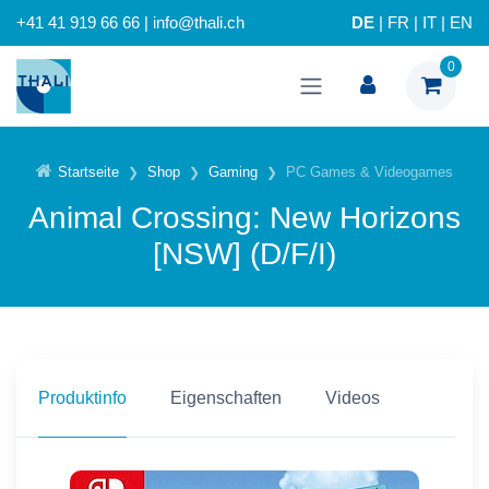
+41 41 919 66 66 | info@thali.ch
DE
|
FR
|
IT
|
EN
0
Startseite
Shop
Gaming
PC Games & Videogames
Animal Crossing: New Horizons
[NSW] (D/F/I)
Produktinfo
Eigenschaften
Videos