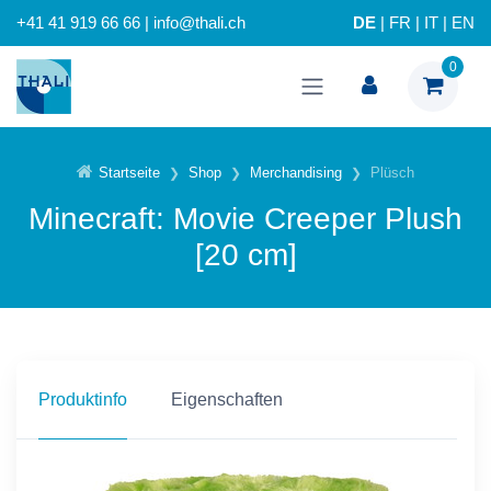
+41 41 919 66 66 | info@thali.ch
DE
|
FR
|
IT
|
EN
0
Startseite
Shop
Merchandising
Plüsch
Minecraft: Movie Creeper Plush
[20 cm]
Produktinfo
Eigenschaften