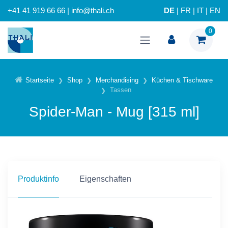
+41 41 919 66 66 | info@thali.ch
DE
|
FR
|
IT
|
EN
0
Startseite
Shop
Merchandising
Küchen & Tischware
Tassen
Spider-Man - Mug [315 ml]
Produktinfo
Eigenschaften