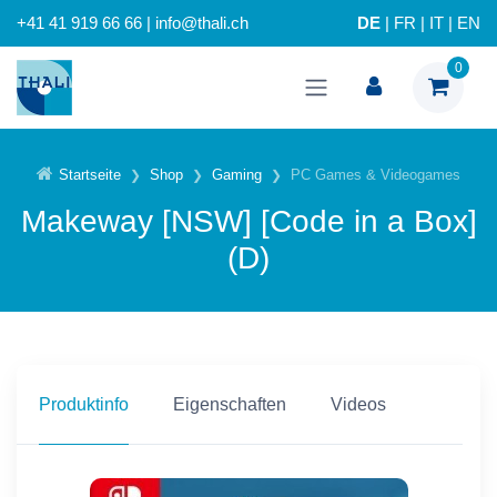
+41 41 919 66 66 | info@thali.ch
DE
|
FR
|
IT
|
EN
0
Startseite
Shop
Gaming
PC Games & Videogames
Makeway [NSW] [Code in a Box]
(D)
Produktinfo
Eigenschaften
Videos