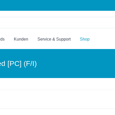
nds
Kunden
Service & Support
Shop
 [PC] (F/I)