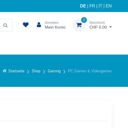
DE
|
FR
|
IT
|
EN
0
Anmelden
Warenkorb
Mein Konto
CHF 0.00
Startseite
Shop
Gaming
PC Games & Videogames