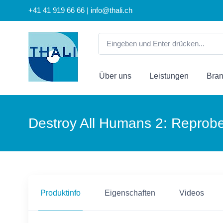
+41 41 919 66 66 | info@thali.ch
Über uns
Leistungen
Bra
Destroy All Humans 2: Reprobed
Produktinfo
Eigenschaften
Videos