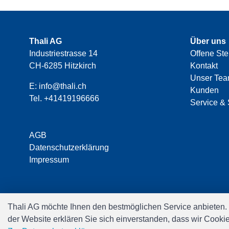
Thali AG
Über uns
Industriestrasse 14
Offene Ste
CH-6285 Hitzkirch
Kontakt
Unser Te
E:
info@thali.ch
Kunden
Tel.
+41419196666
Service & 
AGB
Datenschutzerklärung
Impressum
Thali AG möchte Ihnen den bestmöglichen Service anbieten.
der Website erklären Sie sich einverstanden, dass wir Cooki