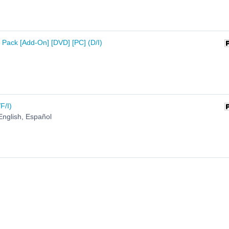
 Pack [Add-On] [DVD] [PC] (D/I)
F/I)
English, Español