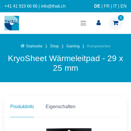
+41 41 919 66 66 | info@thali.ch
DE
|
FR
|
IT
|
EN
0
Startseite
Shop
Gaming
Komponenten
KryoSheet Wärmeleitpad - 29 x
25 mm
Produktinfo
Eigenschaften