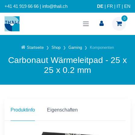
+41 41 919 66 66 | info@thali.ch
DE
|
FR
|
IT
|
EN
0
Startseite
Shop
Gaming
Komponenten
Carbonaut Wärmeleitpad - 25 x
25 x 0.2 mm
Produktinfo
Eigenschaften