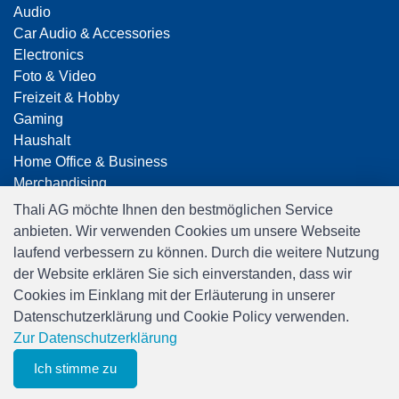
Audio
Car Audio & Accessories
Electronics
Foto & Video
Freizeit & Hobby
Gaming
Haushalt
Home Office & Business
Merchandising
Smart Home
Thali AG möchte Ihnen den bestmöglichen Service
Spielwaren
anbieten. Wir verwenden Cookies um unsere Webseite
Travel
laufend verbessern zu können. Durch die weitere Nutzung
der Website erklären Sie sich einverstanden, dass wir
Cookies im Einklang mit der Erläuterung in unserer
Datenschutzerklärung und Cookie Policy verwenden.
Zur Datenschutzerklärung
Ich stimme zu
0
Software:
Rent-a-Shop.ch
Merkliste
Menu
CHF 0.00