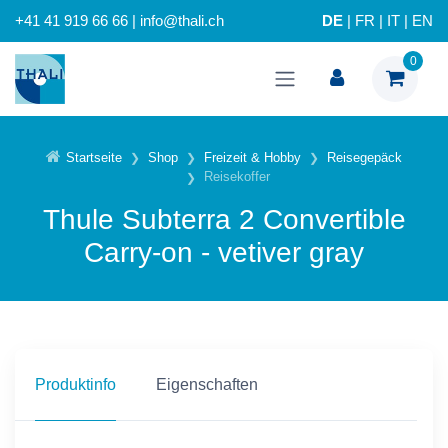
+41 41 919 66 66 | info@thali.ch
DE
|
FR
|
IT
|
EN
0
Startseite
Shop
Freizeit & Hobby
Reisegepäck
Reisekoffer
Thule Subterra 2 Convertible
Carry-on - vetiver gray
Produktinfo
Eigenschaften