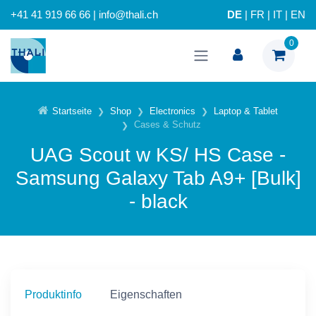
+41 41 919 66 66 | info@thali.ch
DE
|
FR
|
IT
|
EN
0
Startseite
Shop
Electronics
Laptop & Tablet
Cases & Schutz
UAG Scout w KS/ HS Case -
Samsung Galaxy Tab A9+ [Bulk]
- black
Produktinfo
Eigenschaften