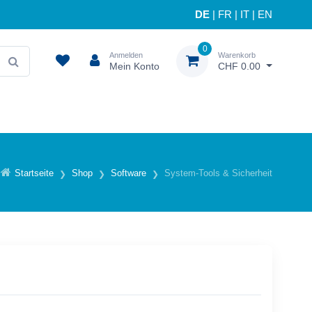
DE
|
FR
|
IT
|
EN
0
Anmelden
Warenkorb
Mein Konto
CHF 0.00
Startseite
Shop
Software
System-Tools & Sicherheit