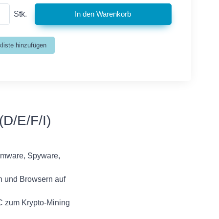
Stk.
D/E/F/I)
somware, Spyware,
n und Browsern auf
PC zum Krypto-Mining