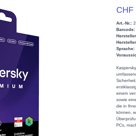
CHF 
Art.-Nr.:
2
Barcode:
Hersteller
Hersteller
Sprache:
Voraussic
Kaspersky 
umfassend
Sicherheit
erstklassi
einem ver
sowie ein
die in Ihr
können, wi
Überprüfu
PCs, macO