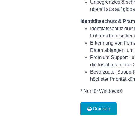
Unbegrenztes & schne
überall aus auf glob
Identitätsschutz & Prä
Identitätsschutz dur
Führerschein sicher 
Erkennung von Fernzu
Daten abfangen, um Ih
Premium-Support - un
die Installation Ihr
Bevorzugter Support
höchster Priorität k
* Nur für Windows®
Drucken