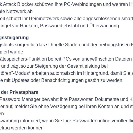
rk Attack Blocker schützen Ihre PC-Verbindungen und wehren H
kale Netzwerk ab
it schützt Ihr Heimnetzwerk sowie alle angeschlossenen smart
lingel vor Hackern, Passwortdiebstahl und Überwachung
gssteigerung
stools sorgen für das schnelle Starten und den reibungslosen B
piert wurde
ätespeichers-Funktion befreit PCs von unerwünschten Dateien
nd trägt so zur Steigerung der Gesamtleistung bei
tören"-Modus* arbeiten automatisch im Hintergrund, damit Sie 
ne mit Updates oder Benachrichtigungen gestört zu werden
der Privatsphäre
assword Manager bewahrt Ihre Passwörter, Dokumente und Kr
er auf, meldet Sie ohne Verzögerung bei Ihren Konten an und sy
en
warnung informiert, wenn Sie Ihre Passwörter online veröffent
betrug werden können