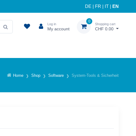
DE
|
FR
|
IT
|
EN
0
Log in
Shopping cart
My account
CHF 0.00
Home
Shop
Software
System-Tools & Sicherheit