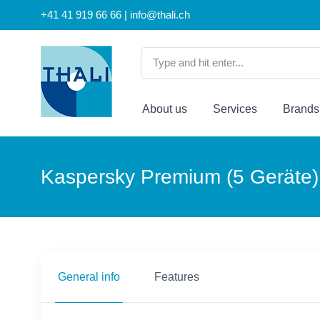
+41 41 919 66 66 | info@thali.ch
About us
Services
Brands
Kaspersky Premium (5 Geräte) 
General info
Features