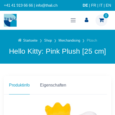
+41 41 919 66 66 | info@thali.ch
DE
|
FR
|
IT
|
EN
0
Startseite
Shop
Merchandising
Plüsch
Hello Kitty: Pink Plush [25 cm]
Produktinfo
Eigenschaften