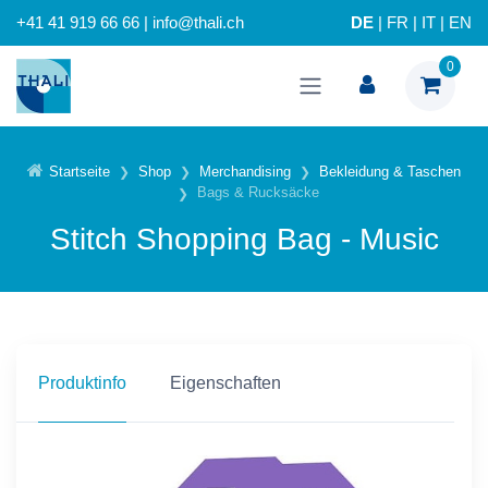
+41 41 919 66 66 | info@thali.ch
DE
|
FR
|
IT
|
EN
0
Startseite
Shop
Merchandising
Bekleidung & Taschen
Bags & Rucksäcke
Stitch Shopping Bag - Music
Produktinfo
Eigenschaften