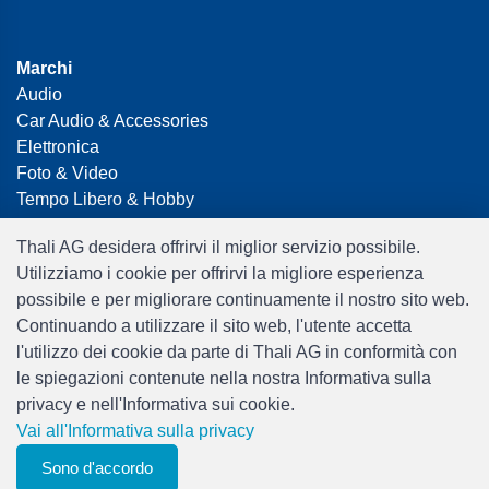
Marchi
Audio
Car Audio & Accessories
Elettronica
Foto & Video
Tempo Libero & Hobby
Gaming
Thali AG desidera offrirvi il miglior servizio possibile.
Casalinga
Utilizziamo i cookie per offrirvi la migliore esperienza
Home Office & Business
possibile e per migliorare continuamente il nostro sito web.
Merchandising
Continuando a utilizzare il sito web, l'utente accetta
Smart Home
l'utilizzo dei cookie da parte di Thali AG in conformità con
Giocattoli
le spiegazioni contenute nella nostra Informativa sulla
Travel
privacy e nell'Informativa sui cookie.
Vai all'Informativa sulla privacy
0
Sono d'accordo
Filtri
elenco degli
Menu
CHF 0.00