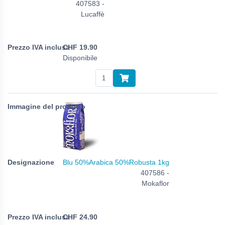
407583 -
Lucaffè
CHF
19.90
Disponibile
Blu 50%Arabica 50%Robusta 1kg
407586 -
Mokaflor
CHF
24.90