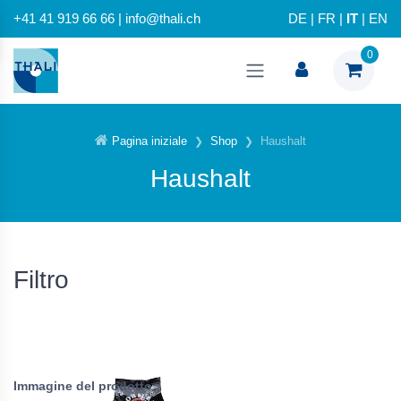
+41 41 919 66 66 | info@thali.ch
DE
|
FR
|
IT
|
EN
0
Pagina iniziale
Shop
Haushalt
Haushalt
Filtro