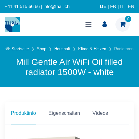
+41 41 919 66 66 | info@thali.ch
DE
|
FR
|
IT
|
EN
0
Startseite
Shop
Haushalt
Klima & Heizen
Radiatoren
Mill Gentle Air WiFi Oil filled
radiator 1500W - white
Produktinfo
Eigenschaften
Videos