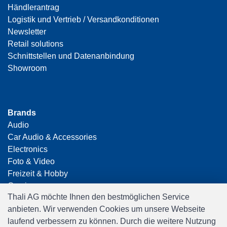
Händlerantrag
Logistik und Vertrieb / Versandkonditionen
Newsletter
Retail solutions
Schnittstellen und Datenanbindung
Showroom
Brands
Audio
Car Audio & Accessories
Electronics
Foto & Video
Freizeit & Hobby
Gaming
Thali AG möchte Ihnen den bestmöglichen Service
Haushalt
anbieten. Wir verwenden Cookies um unsere Webseite
Home Office & Business
laufend verbessern zu können. Durch die weitere Nutzung
Merchandising