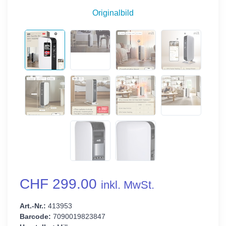
Originalbild
CHF 299.00
inkl. MwSt.
Art.-Nr.:
413953
Barcode:
7090019823847