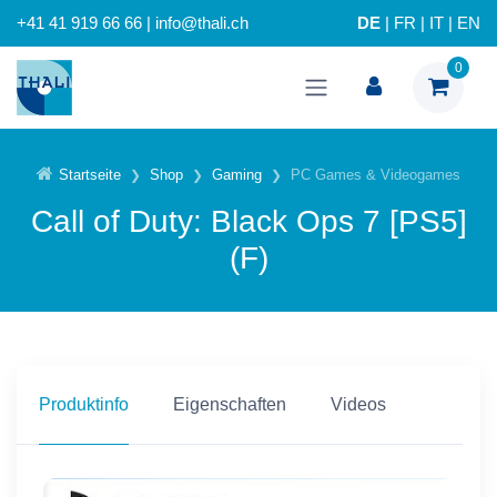
+41 41 919 66 66 | info@thali.ch
DE
|
FR
|
IT
|
EN
0
Startseite
Shop
Gaming
PC Games & Videogames
Call of Duty: Black Ops 7 [PS5]
(F)
Produktinfo
Eigenschaften
Videos