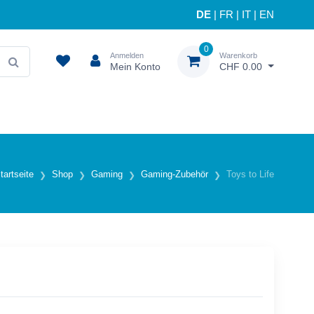
DE
|
FR
|
IT
|
EN
0
Anmelden
Warenkorb
Mein Konto
CHF 0.00
tartseite
Shop
Gaming
Gaming-Zubehör
Toys to Life