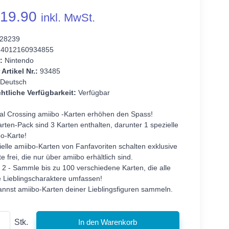
19.90
inkl. MwSt.
28239
4012160934855
:
Nintendo
 Artikel Nr.:
93485
Deutsch
htliche Verfügbarkeit:
Verfügbar
al Crossing amiibo -Karten erhöhen den Spass!
rten-Pack sind 3 Karten enthalten, darunter 1 spezielle
o-Karte!
elle amiibo-Karten von Fanfavoriten schalten exklusive
te frei, die nur über amiibo erhältlich sind.
 2 - Sammle bis zu 100 verschiedene Karten, die alle
e Lieblingscharaktere umfassen!
annst amiibo-Karten deiner Lieblingsfiguren sammeln.
Stk.