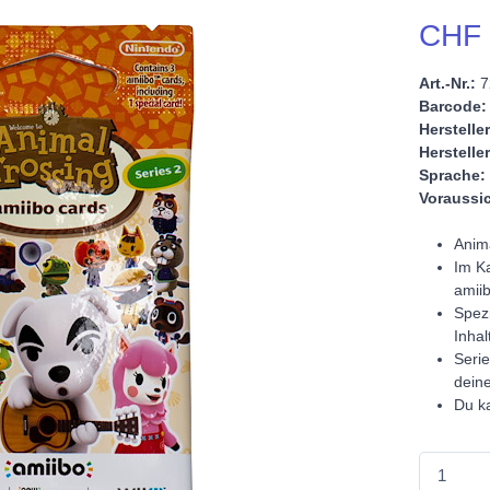
CHF 
Art.-Nr.:
7
Barcode:
Hersteller
Hersteller
Sprache:
Voraussic
Anim
Im Ka
amiib
Spezi
Inhal
Serie
dein
Du k