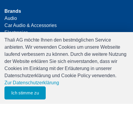
Brands
Audio
Car Audio & Accessories
Electronics
Foto & Video
Thali AG möchte Ihnen den bestmöglichen Service
Freizeit & Hobby
anbieten. Wir verwenden Cookies um unsere Webseite
Gaming
laufend verbessern zu können. Durch die weitere Nutzung
Haushalt
der Website erklären Sie sich einverstanden, dass wir
Home Office & Business
Cookies im Einklang mit der Erläuterung in unserer
Merchandising
Datenschutzerklärung und Cookie Policy verwenden.
Smart Home
Zur Datenschutzerklärung
Spielwaren
Ich stimme zu
0
Travel
Merkliste
Menu
CHF 0.00