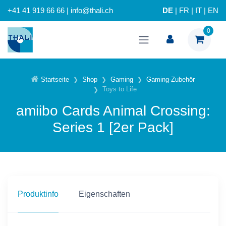
+41 41 919 66 66 | info@thali.ch
DE
|
FR
|
IT
|
EN
0
Startseite
Shop
Gaming
Gaming-Zubehör
Toys to Life
amiibo Cards Animal Crossing:
Series 1 [2er Pack]
Produktinfo
Eigenschaften