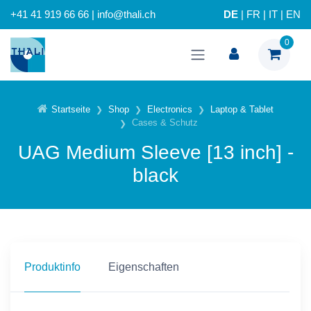
+41 41 919 66 66 | info@thali.ch
DE
|
FR
|
IT
|
EN
0
Startseite
Shop
Electronics
Laptop & Tablet
Cases & Schutz
UAG Medium Sleeve [13 inch] -
black
Produktinfo
Eigenschaften