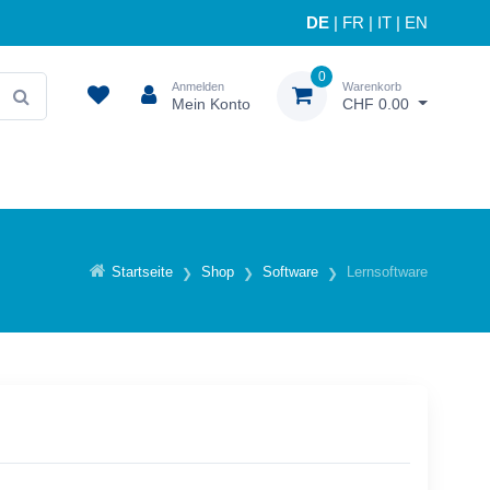
DE
|
FR
|
IT
|
EN
0
Anmelden
Warenkorb
Mein Konto
CHF 0.00
Startseite
Shop
Software
Lernsoftware