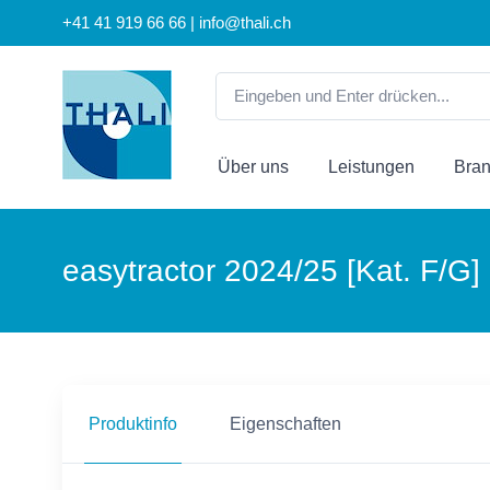
+41 41 919 66 66 | info@thali.ch
Über uns
Leistungen
Bra
easytractor 2024/25 [Kat. F/G]
Produktinfo
Eigenschaften