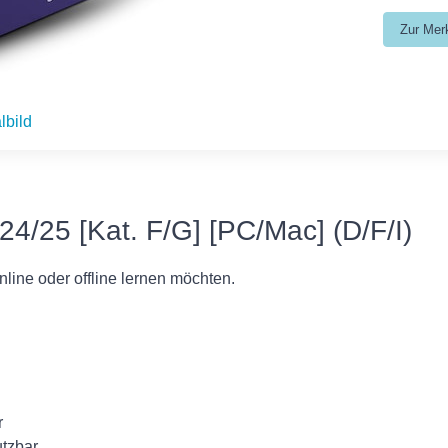
lbild
24/25 [Kat. F/G] [PC/Mac] (D/F/I)
line oder offline lernen möchten.
r
utzbar