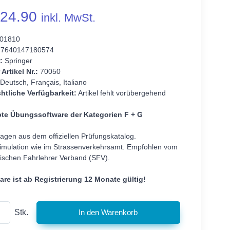
24.90
inkl. MwSt.
01810
7640147180574
:
Springer
 Artikel Nr.:
70050
Deutsch, Français, Italiano
htliche Verfügbarkeit:
Artikel fehlt vorübergehend
bte Übungssoftware der Kategorien F + G
agen aus dem offiziellen Prüfungskatalog.
imulation wie im Strassenverkehrsamt. Empfohlen vom
ischen Fahrlehrer Verband (SFV).
are ist ab Registrierung 12 Monate gültig!
Stk.