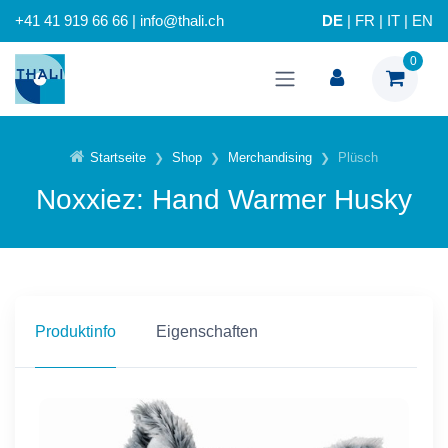
+41 41 919 66 66 | info@thali.ch
DE
|
FR
|
IT
|
EN
0
Startseite
Shop
Merchandising
Plüsch
Noxxiez: Hand Warmer Husky
Produktinfo
Eigenschaften