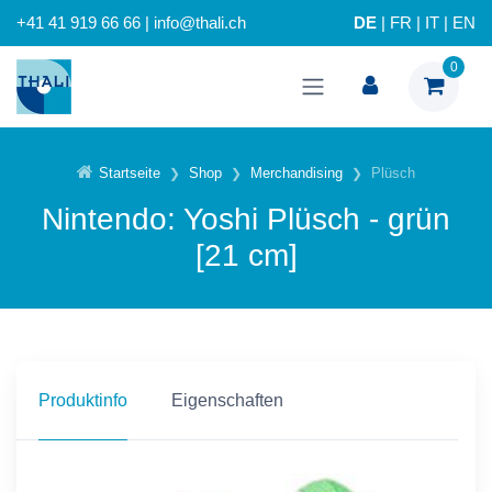
+41 41 919 66 66 | info@thali.ch
DE
|
FR
|
IT
|
EN
0
Startseite
Shop
Merchandising
Plüsch
Nintendo: Yoshi Plüsch - grün
[21 cm]
Produktinfo
Eigenschaften