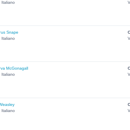
 Italiano
V
erus Snape
 Italiano
V
erva McGonagall
 Italiano
V
 Weasley
 Italiano
V