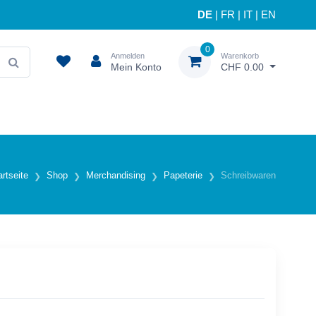
DE
|
FR
|
IT
|
EN
0
Anmelden
Warenkorb
Mein Konto
CHF 0.00
artseite
Shop
Merchandising
Papeterie
Schreibwaren