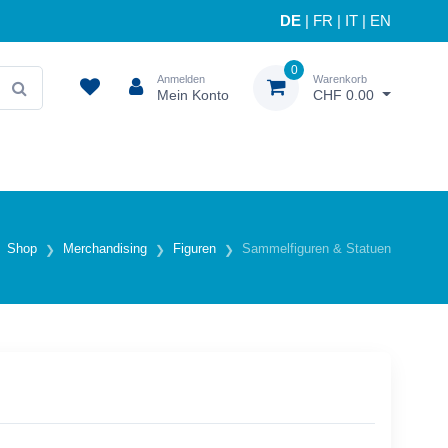
DE
|
FR
|
IT
|
EN
0
Anmelden
Warenkorb
Mein Konto
CHF 0.00
Shop
Merchandising
Figuren
Sammelfiguren & Statuen