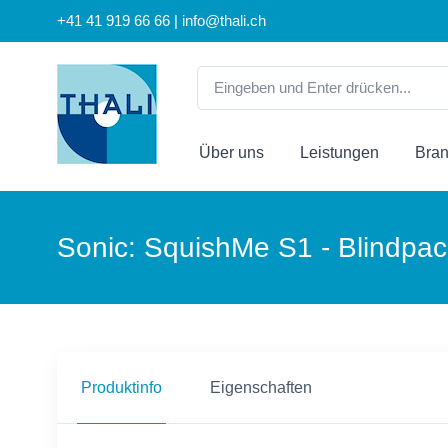
+41 41 919 66 66 | info@thali.ch
Über uns
Leistungen
Bra
Sonic: SquishMe S1 - Blindpac
Produktinfo
Eigenschaften