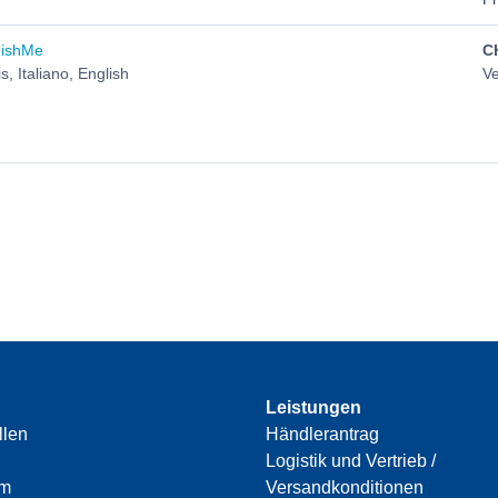
uishMe
C
, Italiano, English
Ve
Leistungen
llen
Händlerantrag
Logistik und Vertrieb /
am
Versandkonditionen