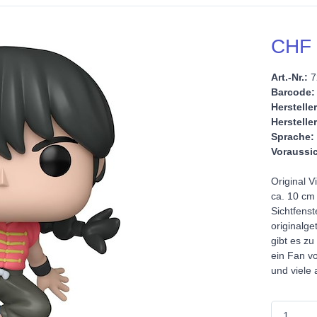
CHF 
Art.-Nr.:
7
Barcode:
Hersteller
Hersteller
Sprache:
Voraussic
Original V
ca. 10 cm 
Sichtfenst
originalg
gibt es zu
ein Fan v
und viele 