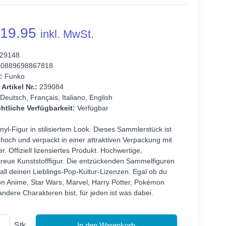
19.95
inkl. MwSt.
29148
0889698867818
:
Funko
 Artikel Nr.:
239084
Deutsch, Français, Italiano, English
htliche Verfügbarkeit:
Verfügbar
inyl-Figur in stilisiertem Look. Dieses Sammlerstück ist
hoch und verpackt in einer attraktiven Verpackung mit
er. Offiziell lizensiertes Produkt. Hochwertige,
etreue Kunststofffigur. Die entzückenden Sammelfiguren
 all deinen Lieblings-Pop-Kultur-Lizenzen. Egal ob du
on Anime, Star Wars, Marvel, Harry Potter, Pokémon
andere Charakteren bist, für jeden ist was dabei.
Stk.