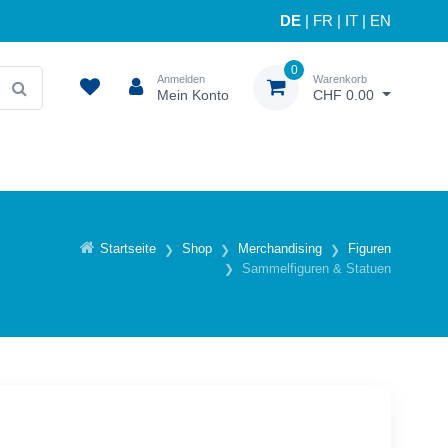
DE
|
FR
|
IT
|
EN
0
Anmelden
Warenkorb
Mein Konto
CHF 0.00
Startseite
Shop
Merchandising
Figuren
Sammelfiguren & Statuen