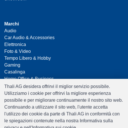
Marchi
Audio
Car Audio & Accessories
Elettronica
Foto & Video
Tempo Libero & Hobby
Gaming
Casalinga
Home Office & Business
Merchandising
Thali AG desidera offrirvi il miglior servizio possibile.
Smart Home
Utilizziamo i cookie per offrirvi la migliore esperienza
Giocattoli
possibile e per migliorare continuamente il nostro sito web.
Travel
Continuando a utilizzare il sito web, l'utente accetta
l'utilizzo dei cookie da parte di Thali AG in conformità con
le spiegazioni contenute nella nostra Informativa sulla
privacy e nell'Informativa sui cookie.