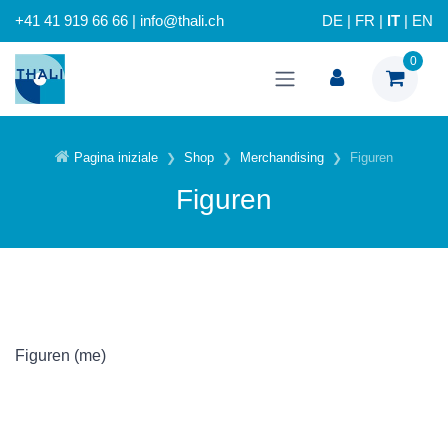
+41 41 919 66 66 | info@thali.ch
DE
|
FR
|
IT
|
EN
0
Pagina iniziale
Shop
Merchandising
Figuren
Figuren
Figuren (me)