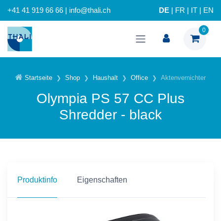
+41 41 919 66 66 | info@thali.ch
DE
|
FR
|
IT
|
EN
0
Startseite
Shop
Haushalt
Office
Aktenvernichter
Olympia PS 57 CC Plus
Shredder - black
Produktinfo
Eigenschaften