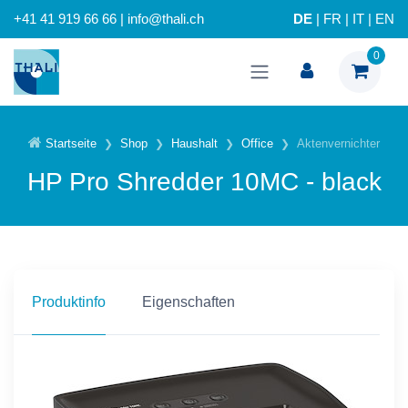
+41 41 919 66 66 | info@thali.ch
DE
|
FR
|
IT
|
EN
0
Startseite
Shop
Haushalt
Office
Aktenvernichter
HP Pro Shredder 10MC - black
Produktinfo
Eigenschaften