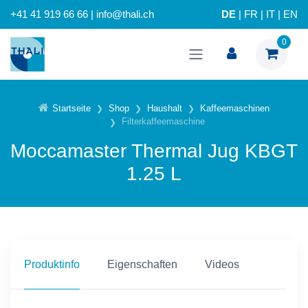
+41 41 919 66 66 | info@thali.ch
DE
|
FR
|
IT
|
EN
0
Startseite
Shop
Haushalt
Kaffeemaschinen
Filterkaffeemaschine
Moccamaster Thermal Jug KBGT
1.25 L
Produktinfo
Eigenschaften
Videos