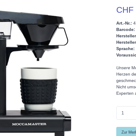
CHF 
Art.-Nr.:
4
Barcode:
Hersteller
Hersteller
Sprache:
Voraussic
Unsere
Mo
Herzen der
geschmeck
Nicht ums
Experten 