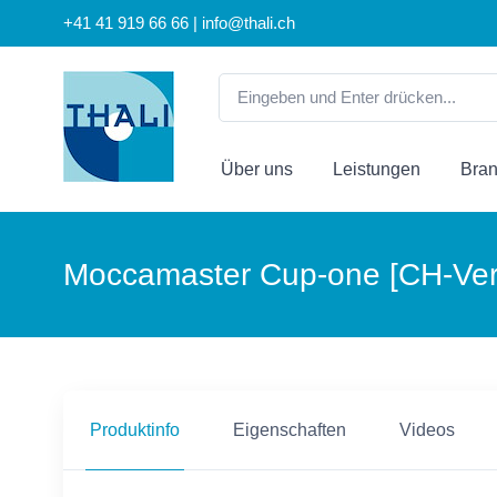
+41 41 919 66 66 | info@thali.ch
Über uns
Leistungen
Bra
Moccamaster Cup-one [CH-Vers
Produktinfo
Eigenschaften
Videos