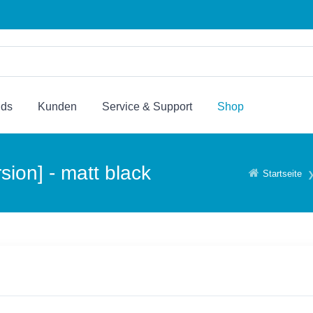
nds
Kunden
Service & Support
Shop
ion] - matt black
Startseite