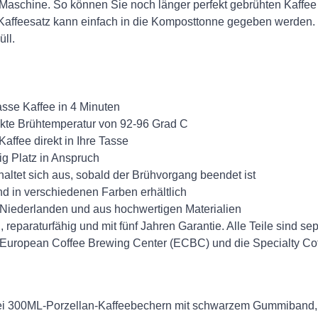
 Maschine. So können Sie noch länger perfekt gebrühten Kaffe
t Kaffeesatz kann einfach in die Komposttonne gegeben werden
ll.
asse Kaffee in 4 Minuten
ekte Brühtemperatur von 92-96 Grad C
Kaffee direkt in Ihre Tasse
g Platz in Anspruch
haltet sich aus, sobald der Brühvorgang beendet ist
d in verschiedenen Farben erhältlich
 Niederlanden und aus hochwertigen Materialien
 reparaturfähig und mit fünf Jahren Garantie. Alle Teile sind sepa
as European Coffee Brewing Center (ECBC) und die Specialty Co
ei 300ML-Porzellan-Kaffeebechern mit schwarzem Gummiband, 