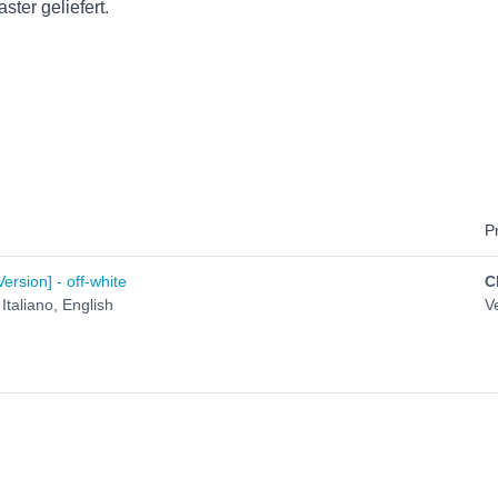
ster geliefert.
P
sion] - off-white
C
Italiano, English
V