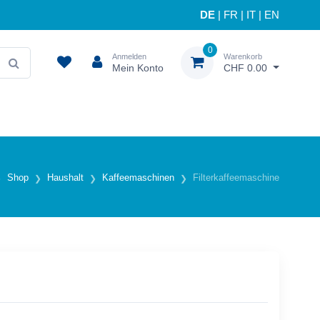
DE
|
FR
|
IT
|
EN
0
Anmelden
Warenkorb
Mein Konto
CHF 0.00
Shop
Haushalt
Kaffeemaschinen
Filterkaffeemaschine