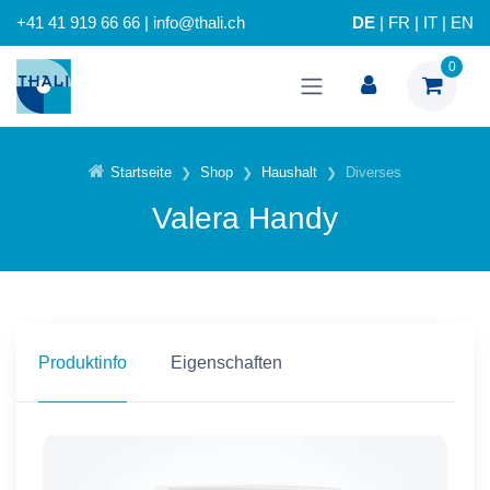
+41 41 919 66 66 | info@thali.ch
DE
|
FR
|
IT
|
EN
0
Startseite
Shop
Haushalt
Diverses
Valera Handy
Produktinfo
Eigenschaften