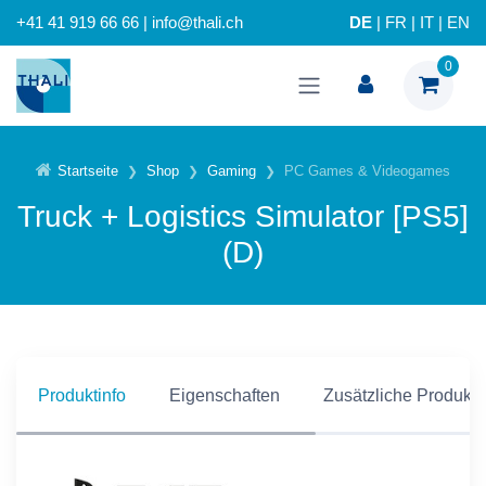
+41 41 919 66 66 | info@thali.ch
DE
|
FR
|
IT
|
EN
0
Startseite
Shop
Gaming
PC Games & Videogames
Truck + Logistics Simulator [PS5]
(D)
Produktinfo
Eigenschaften
Zusätzliche Produkti